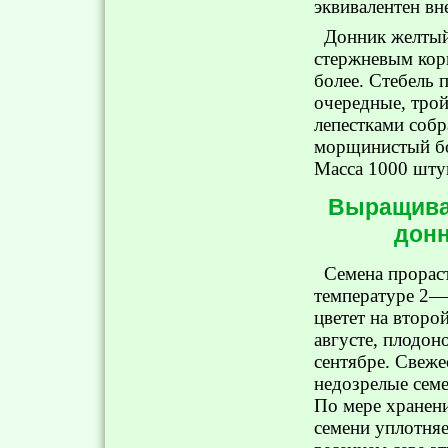
эквивалентен вн
Донник желтый
стержневым кор
более. Стебель 
очередные, тро
лепестками соб
морщинистый бо
Масса 1000 штук
Выращиван
донн
Семена прорас
температуре 2—
цветет на второ
августе, плодон
сентябре. Свеж
недозрелые сем
По мере хранен
семени уплотняе