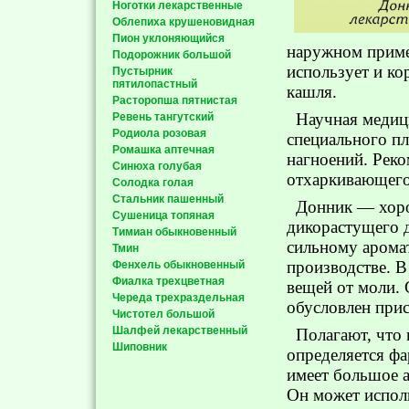
Ноготки лекарственные
Облепиха крушеновидная
Пион уклоняющийся
наружном приме
Подорожник большой
использует и ко
Пустырник
пятилопастный
кашля.
Расторопша пятнистая
Научная медиц
Ревень тангутский
Родиола розовая
специального п
Ромашка аптечная
нагноений. Реко
Синюха голубая
отхаркивающего
Солодка голая
Стальник пашенный
Донник — хор
Сушеница топяная
дикорастущего д
Тимиан обыкновенный
сильному арома
Тмин
производстве. В
Фенхель обыкновенный
Фиалка трехцветная
вещей от моли. 
Череда трехраздельная
обусловлен прис
Чистотел большой
Шалфей лекарственный
Полагают, что 
Шиповник
определяется ф
имеет большое а
Он может исполь