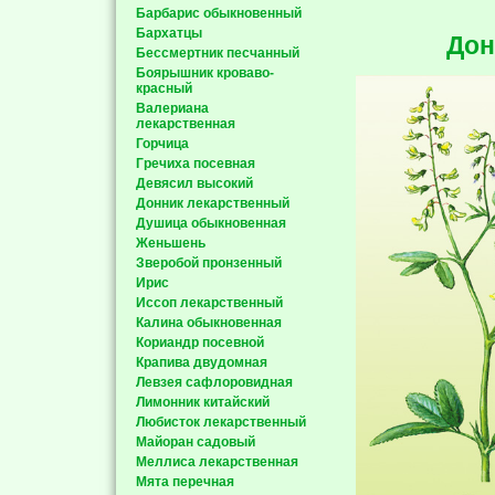
Барбарис обыкновенный
Бархатцы
Дон
Бессмертник песчанный
Боярышник кроваво-
красный
Валериана
лекарственная
Горчица
Гречиха посевная
Девясил высокий
Донник лекарственный
Душица обыкновенная
Женьшень
Зверобой пронзенный
Ирис
Иссоп лекарственный
Калина обыкновенная
Кориандр посевной
Крапива двудомная
Левзея сафлоровидная
Лимонник китайский
Любисток лекарственный
Майоран садовый
Меллиса лекарственная
Мята перечная