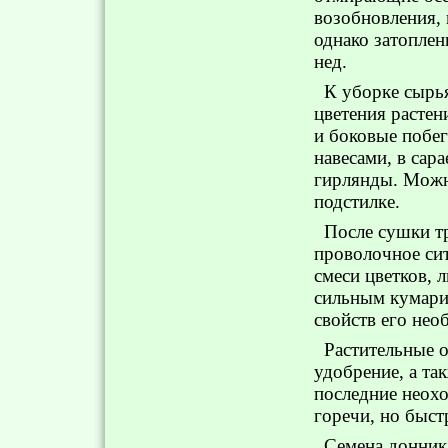
возобновления,
однако затоплен
нед.
К уборке сырь
цветения растен
и боковые побег
навесами, в сара
гирлянды. Можн
подстилке.
После сушки т
проволочное сит
смеси цветков, 
сильным кумари
свойств его нео
Растительные о
удобрение, а та
последние неохо
горечи, но быст
Семена донник