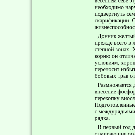
весеннем севе э
необходимо нару
подвергнуть сем
скарификации. 
жизнеспособност
Донник желтый
прежде всего в 
степной зонах.
корню он отлич
условиям, хорош
переносит избы
бобовых трав о
Размножается 
внесение фосфо
перекопку внося
Подготовленные
с междурядьями 
рядка.
В первый год д
отмирающие осе