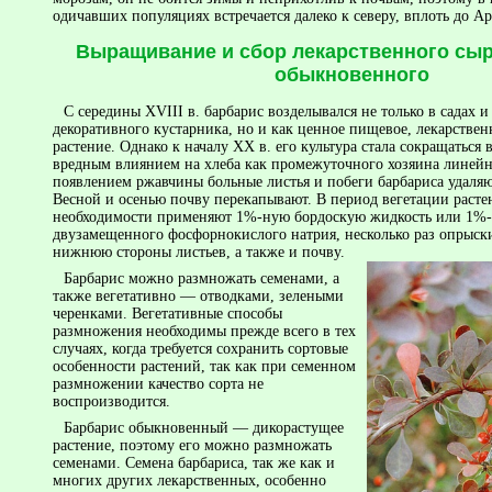
одичавших популяциях встречается далеко к северу, вплоть до Ар
Выращивание и сбор лекарственного сы
обыкновенного
С середины XVIII в. барбарис возделывался не только в садах и
декоративного кустарника, но и как ценное пищевое, лекарстве
растение. Однако к началу XX в. его культура стала сокращаться
вредным влиянием на хлеба как промежуточного хозяина линейн
появлением ржав­чины больные листья и побеги барбариса удаля
Весной и осенью почву перекапывают. В период вегетации расте
необходимости применяют 1%-ную бордоскую жидкость или 1%-
двузамещенного фосфорнокислого натрия, несколько раз опрыск
нижнюю стороны листьев, а также и почву.
Барбарис можно размножать семенами, а
также вегетативно — отводками, зелеными
черенками. Веге­тативные способы
размножения необходимы прежде всего в тех
случаях, когда требуется сохранить сортовые
особенности растений, так как при семенном
размножении качество сорта не
воспроизводится.
Барбарис обыкновенный — дикорастущее
растение, поэтому его можно размножать
семенами. Семена барбариса, так же как и
многих других лекарственных, особенно