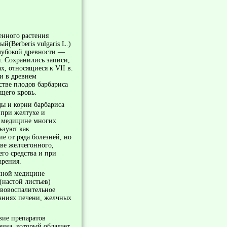
енного растения
й(Berberis vulgaris L.)
глубокой древности —
. Сохранились записи,
х, относящиеся к VII в.
ии в древнем
стве плодов барбариса
щего кровь.
ды и корни барбариса
при желтухе и
 медицине многих
ьзуют как
ие от ряда болезней, но
тве желчегонного,
го средства и при
арения.
чной медицине
(настой листьев)
вовос­палительное
ваниях печени, желчных
вие препаратов
рина, который обладает