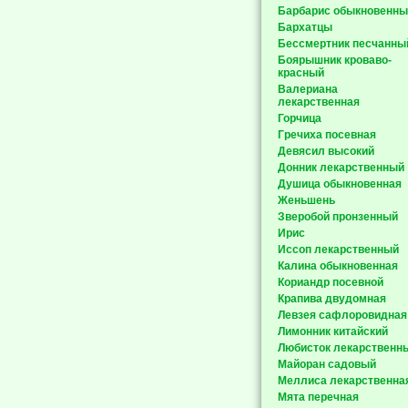
Барбарис обыкновенны
Бархатцы
Бессмертник песчанны
Боярышник кроваво-
красный
Валериана
лекарственная
Горчица
Гречиха посевная
Девясил высокий
Донник лекарственный
Душица обыкновенная
Женьшень
Зверобой пронзенный
Ирис
Иссоп лекарственный
Калина обыкновенная
Кориандр посевной
Крапива двудомная
Левзея сафлоровидная
Лимонник китайский
Любисток лекарственн
Майоран садовый
Меллиса лекарственна
Мята перечная