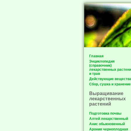
Главная
Энциклопедия
(справочник)
лекарственных растен
и трав
Действующие веществ
Сбор, сушка и хранение
Выращивание
лекарственных
растений
Подготовка почвы
Алтей лекарственный
Анис обыкновенный
Арония черноплодная