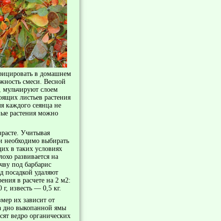
ифицировать в домашнем
жность смеси. Весной
 мульчи­руют слоем
оящих листьев растения
я каждого сеянца не
нные растения можно
зрасте. Учитывая
и необходимо выбирать
их в таких условиях
охо развивается на
чву под барбарис
ед посадкой удаляют
ения в расчете на 2 м2:
г, известь — 0,5 кг.
мер их зависит от
На дно выкопанной ямы
сят ведро органиче­ских