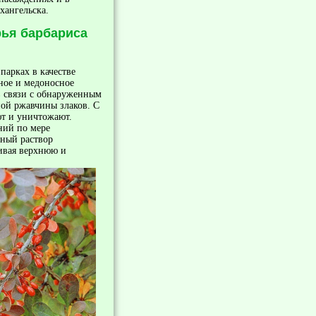
хангельска.
рья барбариса
 парках в качестве
нное и медоносное
 в связи с обнаруженным
ой ржавчины злаков. С
ют и уничтожают.
ний по мере
ный раствор
ивая верхнюю и