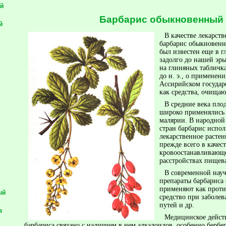
й
Барбарис обыкновенный
й
В качестве лекарств
барбарис обыкновенны
был известен еще в 
задолго до нашей эры
на глиняных табличка
до н. э., о применен
Ассирийском государ
как средства, очищаю
В средние века пло
широко применялись 
малярии. В народной
стран барбарис испол
лекарственное растен
прежде всего в качес
кровоостанавливающе
расстройствах пищев
В современной нау
препараты барбариса 
применяют как проти
ый
средство при заболе
путей и др.
я
Медицинское дейст
барбариса связано с наличием в нем алкалоидов, особенно бербе