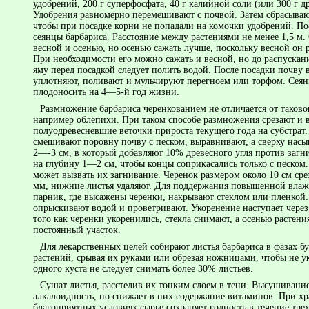
удобрений, 200 г суперфосфата, 40 г калийной соли (или 300 г д
Удобрения равномерно перемешивают с почвой. Затем сбрасыва
чтобы при посадке корни не попадали на комочки удобрений. По
сеянцы барбариса. Расстояние между растениями не менее 1,5 м
весной и осенью, но осенью сажать лучше, поскольку весной он ра
При необходимости его можно сажать и весной, но до распускан
яму перед посадкой следует полить водой. После посадки почву 
уплотняют, поливают и мульчируют перегноем или торфом. Сея
плодоносить на 4—5-й год жизни.
Размножение барбариса черенкованием не отличается от таково
например облепихи. При таком способе размножения срезают и
полуодревесневшие веточки прироста текущего года на субстрат.
смешивают поровну почву с песком, выравнивают, а сверху насы
2—-3 см, в который добавляют 10% древесного угля против загн
на глубину 1—2 см, чтобы концы соприкасались только с песком. 
может вызвать их загнивание. Черенок размером около 10 см ср
мм, нижние листья удаляют. Для поддержания повышенной вла
парник, где высажены черенки, накрывают стеклом или пленкой
оп­рыскивают водой и проветривают. Укоренение наступает чере
того как черенки укоренились, стекла снимают, а осенью растен
постоянный участок.
Для лекарственных целей собирают листья барбариса в фазах б
растений, срывая их руками или обрезая ножницами, чтобы не у
одного куста не следует снимать более 30% листьев.
Сушат листья, расстелив их тонким слоем в тени. Высушивание
алкалоидность, но снижает в них содержание витаминов. При х
благоприятных условиях сырье сохраняет годность в течение трех