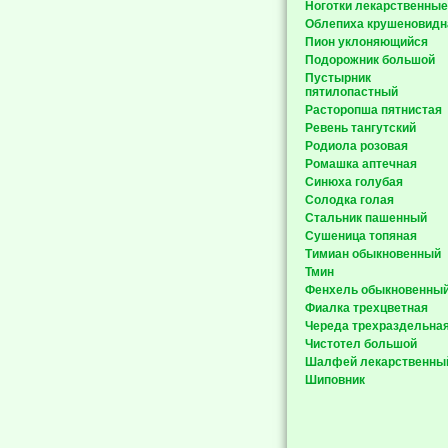
Ноготки лекарственные
Облепиха крушеновидн
Пион уклоняющийся
Подорожник большой
Пустырник
пятилопастный
Расторопша пятнистая
Ревень тангутский
Родиола розовая
Ромашка аптечная
Синюха голубая
Солодка голая
Стальник пашенный
Сушеница топяная
Тимиан обыкновенный
Тмин
Фенхель обыкновенны
Фиалка трехцветная
Череда трехраздельна
Чистотел большой
Шалфей лекарственны
Шиповник