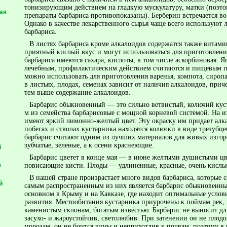
тонизирующим действием на гладкую мускулатуру, матки (поэт
ая
препараты барбариса противопоказаны). Берберин встречается во 
Однако в качестве лекарственного сырья чаще всего используют л
барбариса.
В листях барбариса кроме алкалоидов содержатся также витам
приятный кислый вкус и могут использоваться для приготовления
барбариса имеются сахара, кислоты, в том числе аскорбиновая. Я
лечебным, профилактическим действием считаются и пищевым п
можно использовать для приготовления варенья, компота, сиропа
в листьях, плодах, семенах зависит от наличия алкалоидов, прич
тем выше содержание алкалоидов.
Барбарис обыкновенный — это сильно ветвистый, колючий ку
м из семейства барбарисовые с мощной корневой системой. На и
имеют яркий лимонно-желтый цвет. Эту окраску им придает алк
побегах и стволах кустарника находятся колючки в виде трезубце
барбарис считают од­ним из лучших материалов для живых изгор
зубчатые, зеленые, а к осени краснеющие.
й
Барбарис цветет в конце мая — в июне желтыми душистыми ц
повисающие кисти. Плоды — удлиненные, красные, очень кислы
я
В нашей стране произрастает много видов барбариса, которые 
й
самым распро­страненным из них является барбарис обыкновенный
основном в Крыму и на Кавказе, где находит оптимальные услови
развития. Местообитания кустарника приурочены к поймам рек,
каменистым склонам, богатым известью. Барбарис не выносит д
засухо- и жароустойчив, светолюбив. При затенении он не плод
морозам, он не боится зимы и неприхотлив к почвам, поэтому в