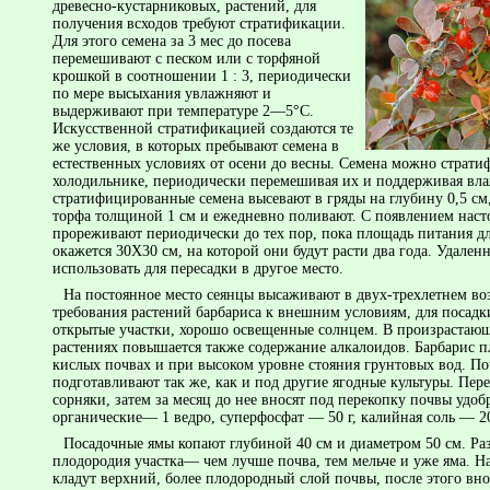
древесно-кустарниковых, растений, для
получения всходов требуют стратификации.
Для этого семена за 3 мес до посева
перемешивают с песком или с торфяной
крошкой в соотношении 1 : 3, периодиче­ски
по мере высыхания увлажняют и
выдерживают при температуре 2—5°С.
Искусственной стратификацией создаются те
же условия, в которых пребывают семена в
естественных условиях от осени до весны. Семена можно страт
холодильнике, периодически перемешивая их и поддерживая вла
стратифицированные семена высевают в гряды на глубину 0,5 см,
торфа толщиной 1 см и ежедневно поливают. С появлением наст
прореживают периодически до тех пор, пока площадь питания дл
окажется 30X30 см, на которой они будут расти два года. Удале
использовать для пересадки в другое место.
На постоянное место сеянцы высаживают в двух-трехлетнем во
требования растений барбариса к внешним условиям, для посадк
открытые участки, хорошо освещенные солнцем. В произрастающ
растениях повышается также содержание алкалоидов. Барбарис пл
кислых почвах и при высоком уровне стояния грунтовых вод. По
подготавливают так же, как и под другие ягодные культуры. Пер
сорняки, затем за месяц до нее вносят под перекопку почвы удобр
органические— 1 ведро, суперфосфат — 50 г, калийная соль — 20 
Посадочные ямы копают глубиной 40 см и диаметром 50 см. Раз
плодородия участка— чем лучше почва, тем мельче и уже яма. 
кладут верхний, более плодородный слой почвы, после этого вно