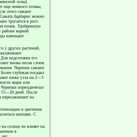
ревесной золы).
ют еще немного почвы,
сле этого сажают
. Сажать барбарис можно
но тро­гается в рост.
ия почек. Удобренную
в районе корней
нцы начинают
го у других растений,
 высаживают
 Для подготовки его
пают вновь песок слоем
ивания. Черенки сажают
Более глубокая посад­ка
езают ниже узла на 2—3
жности ящик или
. Черенки периодически
з 15—20 дней. После
ия пересаживают на
утонизации и цветения
колоться шипами. С
 на солнце не влияет на
ранении в
 лет.