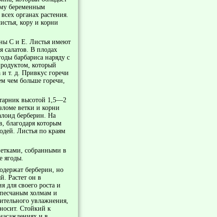
ому беременным
всех органах растения.
истья, кору и корни
ины С и Е. Листья имеют
 салатов. В плодах
годы барбариса наряду с
родуктом, который
 и т. д. Привкус горечи
ем чем больше горечи,
старник высотой 1,5—2
зломе ветки и корни
алоид берберин. На
в, благодаря которым
одей. Листья по краям
ветками, собранными в
е ягоды.
содержат берберин, но
. Растет он в
я для своего роста и
 песчаным холмам и
лительного увлажнения,
оносит. Стойкий к
 насаждениях и в