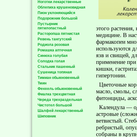
Ноготки лекарственные
Облепиха крушеновидная
Пион уклоняющийся
Подорожник большой
Пустырник
этого растения,
пятилопастный
Расторопша пятнистая
медицине. В нас
Ревень тангутский
фармакопеи мног
Родиола розовая
используются д
Ромашка аптечная
язв и свищей, д
Синюха голубая
применение при 
Солодка голая
Стальник пашенный
кишки, гастрита
Сушеница топяная
гипертонии.
Тимиан обыкновенный
Тмин
Цветочные кор
Фенхель обыкновенный
масло, смолы, с
Фиалка трехцветная
фитонциды, аск
Череда трехраздельная
Чистотел большой
Календула — од
Шалфей лекарственный
астровые (сложн
Шиповник
ветвистый. Стеб
ребристый, опу
собраны в круп