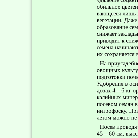
обильное цветен
вающееся лишь 
вегетации. Даже
образование сем
снижает заклады
приводит к сниж
семена начинаю
их сохраняется 
На приусадебн
овощных культу
подготовки поч
Удобрения в осн
дозах 4—6 кг о
калийных минер
посевом семян 
нитрофоску. При
летом можно не
Посев проводя
45—60 см, высев