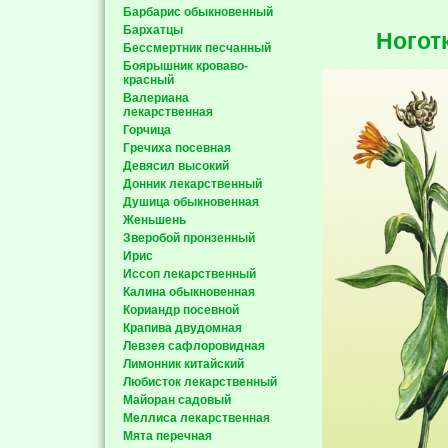
Барбарис обыкновенный
Бархатцы
Ногот
Бессмертник песчанный
Боярышник кроваво-
красный
Валериана
лекарственная
Горчица
Гречиха посевная
Девясил высокий
Донник лекарственный
Душица обыкновенная
Женьшень
Зверобой пронзенный
Ирис
Иссоп лекарственный
Калина обыкновенная
Кориандр посевной
Крапива двудомная
Левзея сафлоровидная
Лимонник китайский
Любисток лекарственный
Майоран садовый
Меллиса лекарственная
Мята перечная