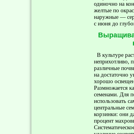
одиночно на кон
желтые по окра
наружные — сер
с июня до глубо
Выращиван
В культуре рас
неприхотливо, п
различные почв
на достаточно 
хорошо освещен
Размножается к
семенами. Для п
использовать са
центральные се
корзинки: они 
процент махров
Систематическое
удаление соцвет