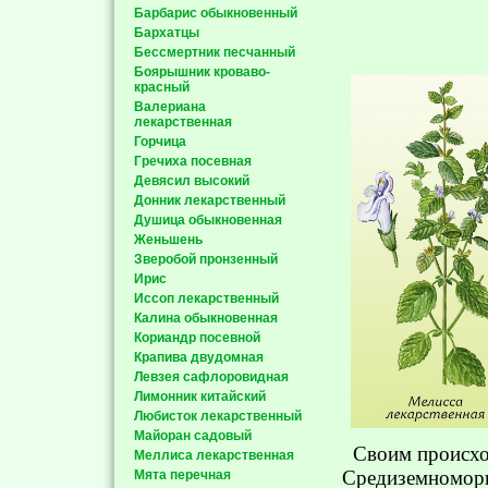
Барбарис обыкновенный
Бархатцы
Бессмертник песчанный
Боярышник кроваво-
красный
Валериана
лекарственная
Горчица
Гречиха посевная
Девясил высокий
Донник лекарственный
Душица обыкновенная
Женьшень
Зверобой пронзенный
Ирис
Иссоп лекарственный
Калина обыкновенная
Кориандр посевной
Крапива двудомная
Левзея сафлоровидная
Лимонник китайский
Любисток лекарственный
Майоран садовый
Своим происхо
Меллиса лекарственная
Средиземноморь
Мята перечная