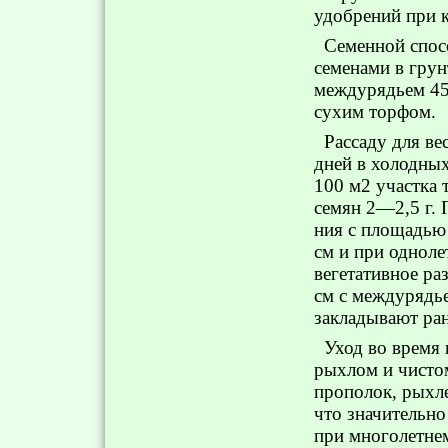
удобрений при к
Семенной спос
семенами в грун
междурядьем 45
сухим торфом.
Рассаду для в
дней в холодных
100 м2 участка 
семян 2—2,5 г. 
ния с площадью
см и при однол
вегетативное р
см с междурядье
закладывают ран
Уход во время 
рыхлом и чистом
прополок, рыхле
что значительно
при многолетне