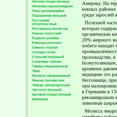
Ноготки лекарственные
Америку. На тер
Облепиха крушеновидная
южных районах е
Пион уклоняющийся
среди зарослей 
Подорожник большой
Пустырник
Полезной часть
пятилопастный
которые содержа
Расторопша пятнистая
органические ки
Ревень тангутский
Родиола розовая
20% жирного ма
Ромашка аптечная
побеги находят
Синюха голубая
промышленности
Солодка голая
производстве, в
Стальник пашенный
Сушеница топяная
болеутоляющее,
Тимиан обыкновенный
кровяное давлен
Тмин
медицине это ра
Фенхель обыкновенный
бессоннице, при
Фиалка трехцветная
при малокровии
Череда трехраздельная
Чистотел большой
в Германии в 15
Шалфей лекарственный
рекламировали м
Шиповник
лимонная широко
Мелисса лекарс
семейства губоц