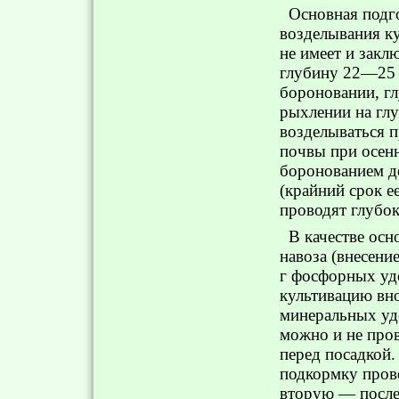
Основная подг
возделывания к
не имеет и закл
глубину 22—25 
бороновании, г
рыхлении на глу
возделываться п
почвы при осенн
боронованием до
(крайний срок е
проводят глубо
В качестве осн
навоза (внесени
г фосфорных уд
культивацию вн
минеральных уд
можно и не пров
перед посадкой.
подкормку прово
вторую — после