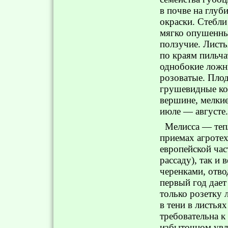
в почве на глуб
окраски. Стебли
мягко опушенны
ползучие. Лист
по краям пильча
однобокие ложны
розоватые. Пло
грушевидные ко
вершине, мелкие
июле — августе.
Мелисса — теп
приемах агротех
европейской час
рассаду), так и
черенками, отво
первый год дает
только розетку 
в тени в листья
требовательна к
избыточном увл