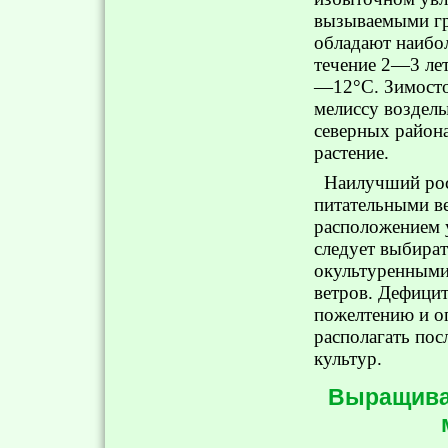
вызываемыми гри
обладают наибол
течение 2—3 лет
—12°С. Зимосто
мелиссу возделы
северных района
растение.
Наилучший рос
питательными ве
расположением 
следует выбират
окультуренными
ветров. Дефицит
пожелтению и оп
располагать по
культур.
Выращиван